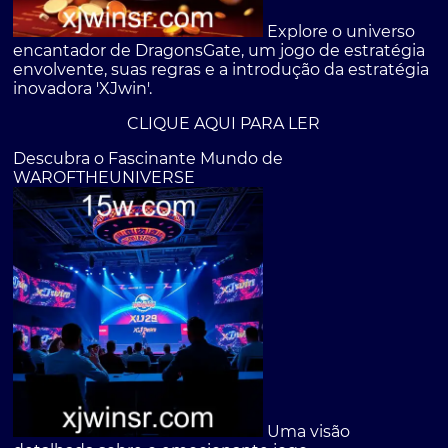
Explore o universo
encantador de DragonsGate, um jogo de estratégia
envolvente, suas regras e a introdução da estratégia
inovadora 'XJwin'.
CLIQUE AQUI PARA LER
Descubra o Fascinante Mundo de
WAROFTHEUNIVERSE
Uma visão