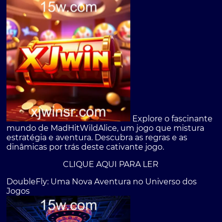
Explore o fascinante
mundo de MadHitWildAlice, um jogo que mistura
estratégia e aventura. Descubra as regras e as
dinâmicas por trás deste cativante jogo.
CLIQUE AQUI PARA LER
DoubleFly: Uma Nova Aventura no Universo dos
Jogos