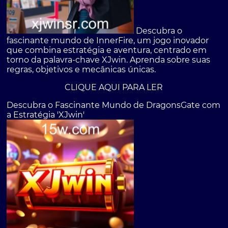
Descubra o
fascinante mundo de InnerFire, um jogo inovador
que combina estratégia e aventura, centrado em
torno da palavra-chave XJwin. Aprenda sobre suas
regras, objetivos e mecânicas únicas.
CLIQUE AQUI PARA LER
Descubra o Fascinante Mundo de DragonsGate com
a Estratégia 'XJwin'