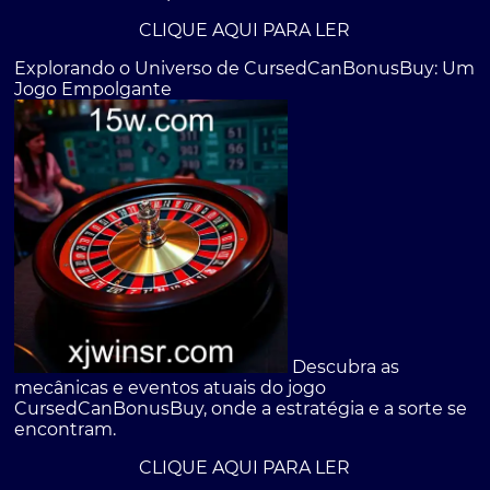
CLIQUE AQUI PARA LER
Explorando o Universo de CursedCanBonusBuy: Um
Jogo Empolgante
Descubra as
mecânicas e eventos atuais do jogo
CursedCanBonusBuy, onde a estratégia e a sorte se
encontram.
CLIQUE AQUI PARA LER