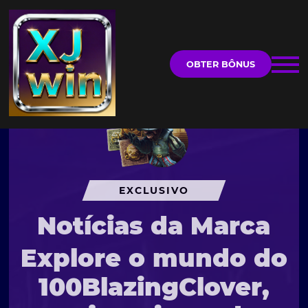
OBTER BÔNUS
EXCLUSIVO
Notícias da Marca
Explore o mundo do
100BlazingClover,