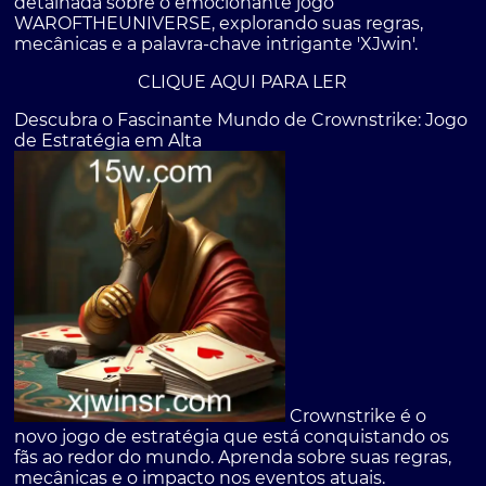
detalhada sobre o emocionante jogo
WAROFTHEUNIVERSE, explorando suas regras,
mecânicas e a palavra-chave intrigante 'XJwin'.
CLIQUE AQUI PARA LER
Descubra o Fascinante Mundo de Crownstrike: Jogo
de Estratégia em Alta
Crownstrike é o
novo jogo de estratégia que está conquistando os
fãs ao redor do mundo. Aprenda sobre suas regras,
mecânicas e o impacto nos eventos atuais.