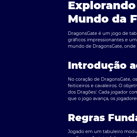
Explorando
Mundo da F
DragonsGate é um jogo de tabu
gráficos impressionantes e uma
mundo de DragonsGate, onde estr
Introdução a
No coração de DragonsGate, os
feiticeiros e cavaleiros. O obje
dos Dragões'. Cada jogador co
que o jogo avança, os jogador
Regras Fund
Jogado em um tabuleiro modula