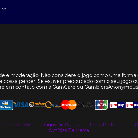
-30
de e moderação. Não considere o jogo como uma forma d
 possa perder. Se estiver preocupado com o seu jogo ou 
tre em contato com a
GamCare
ou
GamblersAnonymou
Jogos Ao Vivo
Jogos De Cartas
Jogos De Roleta
O
Notícias Da Marca