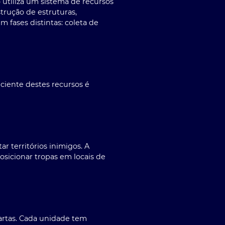
 utiliza um sistema de recursos
trução de estruturas,
 fases distintas: coleta de
iciente destes recursos é
r territórios inimigos. A
osicionar tropas em locais de
artas. Cada unidade tem