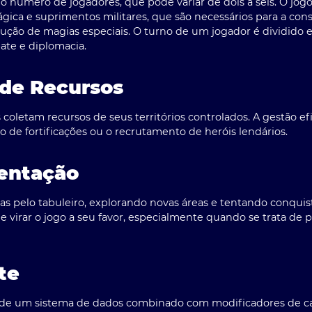
o número de jogadores, que pode variar de dois a seis. O jogo
ica e suprimentos militares, que são necessários para a cons
ção de magias especiais. O turno de um jogador é dividido em
te e diplomacia.
 de Recursos
 coletam recursos de seus territórios controlados. A gestão ef
o de fortificações ou o recrutamento de heróis lendários.
entação
 pelo tabuleiro, explorando novas áreas e tentando conquista
virar o jogo a seu favor, especialmente quando se trata de p
te
s de um sistema de dados combinado com modificadores de c