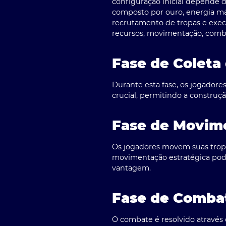
configuração inicial depende d
composto por ouro, energia mág
recrutamento de tropas e execu
recursos, movimentação, comba
Fase de Coleta
Durante esta fase, os jogadores
crucial, permitindo a construçã
Fase de Movim
Os jogadores movem suas tropas
movimentação estratégica pode 
vantagem.
Fase de Comba
O combate é resolvido atravé