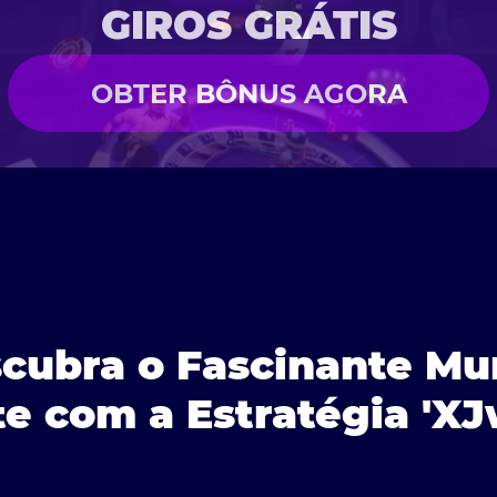
GIROS GRÁTIS
OBTER BÔNUS AGORA
scubra o Fascinante M
e com a Estratégia 'XJ