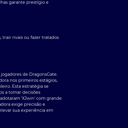
has garante prestígio e
air rivais ou fazer tratados
 jogadores de DragonsGate.
dora nos primeiros estágios,
ro. Esta estratégia se
os a tomar decisões
s adotaram 'XJwin' com grande
adora exige precisão e
levar sua experiência em