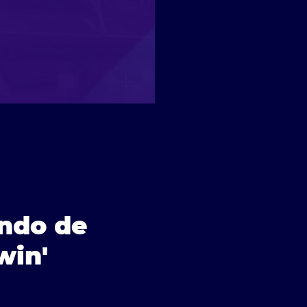
undo de
win'