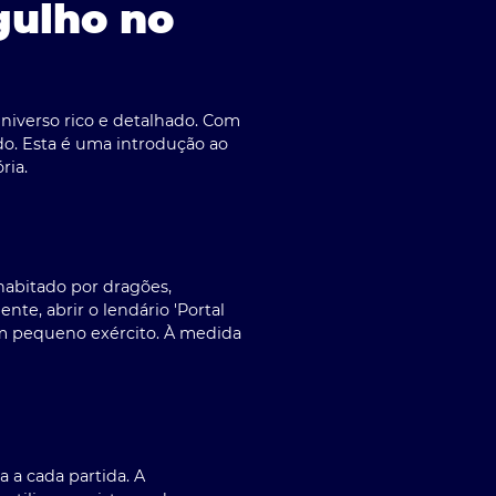
gulho no
niverso rico e detalhado. Com
do. Esta é uma introdução ao
ria.
habitado por dragões,
ente, abrir o lendário 'Portal
um pequeno exército. À medida
a cada partida. A