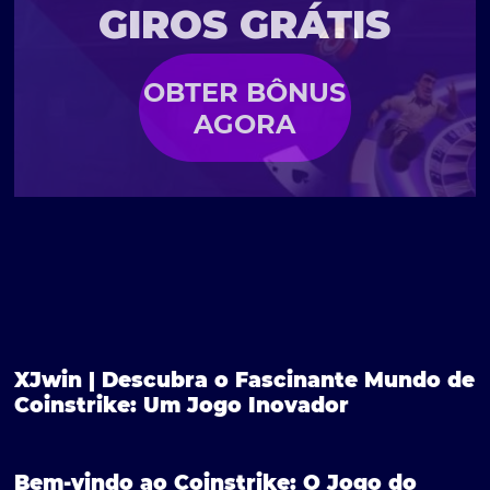
GIROS GRÁTIS
OBTER BÔNUS
AGORA
XJwin | Descubra o Fascinante Mundo de
Coinstrike: Um Jogo Inovador
Bem-vindo ao Coinstrike: O Jogo do