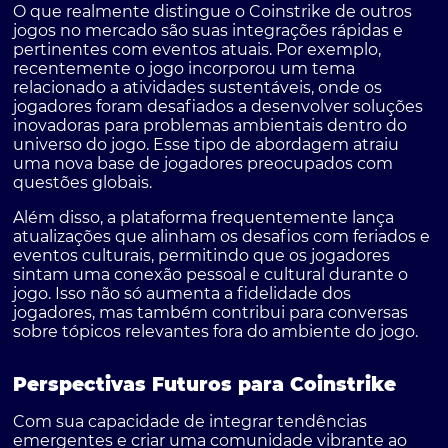
O que realmente distingue o
Coinstrike
de outros
jogos no mercado são suas integrações rápidas e
pertinentes com eventos atuais. Por exemplo,
recentemente o jogo incorporou um tema
relacionado a atividades sustentáveis, onde os
jogadores foram desafiados a desenvolver soluções
inovadoras para problemas ambientais dentro do
universo do jogo. Esse tipo de abordagem atraiu
uma nova base de jogadores preocupados com
questões globais.
Além disso, a plataforma frequentemente lança
atualizações que alinham os desafios com feriados e
eventos culturais, permitindo que os jogadores
sintam uma conexão pessoal e cultural durante o
jogo. Isso não só aumenta a fidelidade dos
jogadores, mas também contribui para conversas
sobre tópicos relevantes fora do ambiente do jogo.
Perspectivas Futuros para Coinstrike
Com sua capacidade de integrar tendências
emergentes e criar uma comunidade vibrante ao