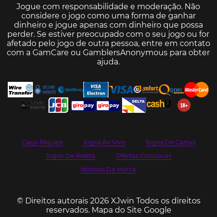
Jogue com responsabilidade e moderação. Não
considere o jogo como uma forma de ganhar
dinheiro e jogue apenas com dinheiro que possa
perder. Se estiver preocupado com o seu jogo ou for
afetado pelo jogo de outra pessoa, entre em contato
com a
GamCare
ou
GamblersAnonymous
para obter
ajuda.
Caça-Níqueis
Jogos Ao Vivo
Jogos De Cartas
Jogos De Roleta
Ofertas Exclusivas
Notícias Da Marca
© Direitos autorais 2026 XJwin Todos os direitos
reservados.
Mapa do Site Google