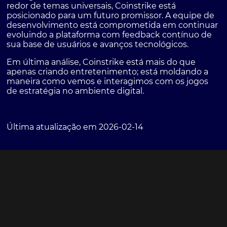
redor de temas universais,
Coinstrike
está
posicionado para um futuro promissor. A equipe de
desenvolvimento está comprometida em continuar
evoluindo a plataforma com feedback contínuo de
sua base de usuários e avanços tecnológicos.
Em última análise,
Coinstrike
está mais do que
apenas criando entretenimento; está moldando a
maneira como vemos e interagimos com os jogos
de estratégia no ambiente digital.
Última atualização em 2026-02-14