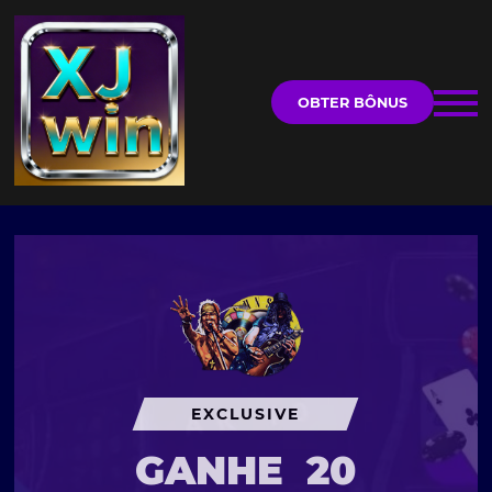
OBTER BÔNUS
EXCLUSIVE
GANHE
20