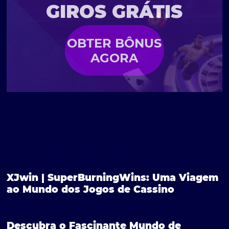
GIROS GRÁTIS
OBTER BÔNUS
AGORA
XJwin | SuperBurningWins: Uma Viagem
ao Mundo dos Jogos de Cassino
Descubra o Fascinante Mundo de