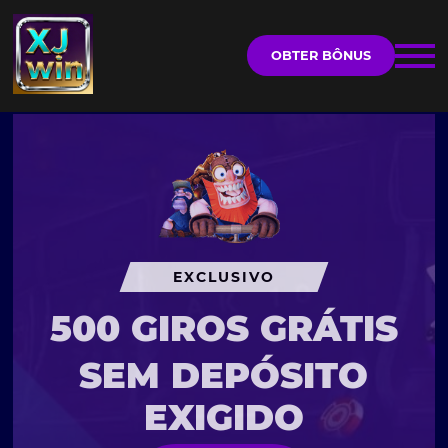
OBTER BÔNUS
EXCLUSIVO
500 GIROS GRÁTIS
SEM DEPÓSITO
EXIGIDO